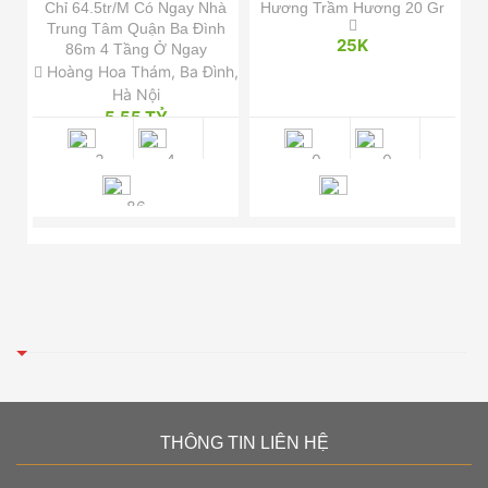
Cấn
Chỉ 64.5tr/m Có Ngay Nhà
Hương Trầm Hương 20 Gr
Th
 25
Trung Tâm Quận Ba Đình
25K
86m 4 Tầng Ở Ngay
Nội
Hoàng Hoa Thám, Ba Đình,
Hà Nội
5.55 TỶ
3
4
0
0
86
THÔNG TIN LIÊN HỆ