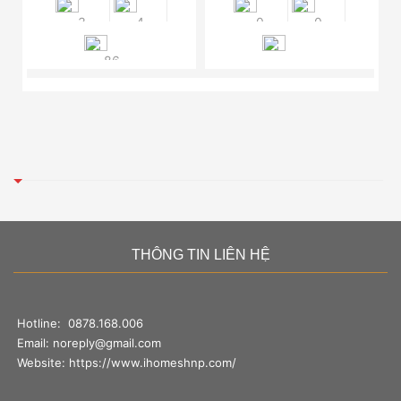
3
4
0
0
86
THÔNG TIN LIÊN HỆ
Hotline:
0878.168.006
Email:
noreply@gmail.com
Website:
https://www.ihomeshnp.com/