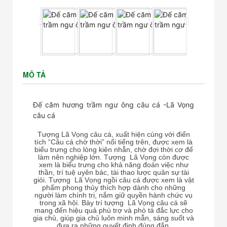
MÔ TẢ
Đế căm hương trầm ngư ông câu cá -Lã Vọng
câu cá
Tượng Lã Vọng câu cá, xuất hiện cùng với điển
tích “Câu cá chờ thời” nổi tiếng trên, được xem là
biểu trưng cho lòng kiên nhẫn, chờ đợi thời cơ để
làm nên nghiệp lớn. Tượng Lã Vọng còn được
xem là biểu trưng cho khả năng đoán việc như
thần, trí tuệ uyên bác, tài thao lược quân sự tài
giỏi. Tượng Lã Vọng ngồi câu cá được xem là vật
phẩm phong thủy thích hợp dành cho những
người làm chính trị, nắm giữ quyền hành chức vụ
trong xã hội. Bày trí tượng Lã Vọng câu cá sẽ
mang đến hiệu quả phù trợ và phò tá đắc lực cho
gia chủ, giúp gia chủ luôn minh mẫn, sáng suốt và
đưa ra những quyết định đúng đắn.