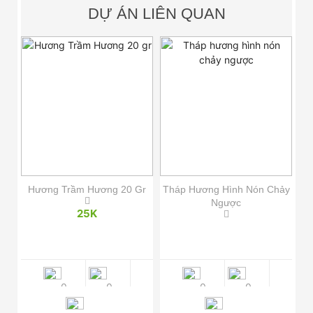
DỰ ÁN LIÊN QUAN
X
Hương Trầm Hương 20 Gr
Tháp Hương Hình Nón Chảy
Ngược
25K
0
0
0
0