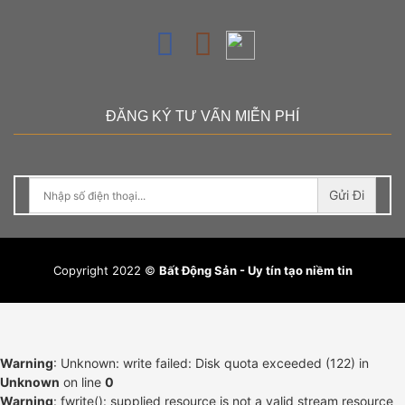
ĐĂNG KÝ TƯ VẤN MIỄN PHÍ
Gửi Đi
Copyright 2022 ©
Bất Động Sản - Uy tín tạo niềm tin
Warning
: Unknown: write failed: Disk quota exceeded (122) in
Unknown
on line
0
Warning
: fwrite(): supplied resource is not a valid stream resource