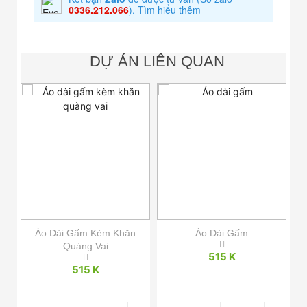
0336.212.066
).
Tìm hiểu thêm
DỰ ÁN LIÊN QUAN
U
Áo Dài Gấm Kèm Khăn
Áo Dài Gấm
Quàng Vai
515 K
515 K