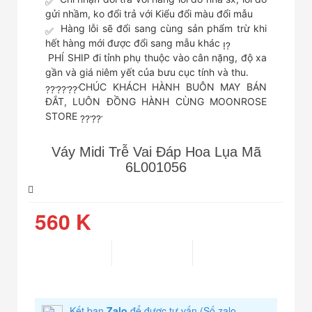
gửi nhầm, ko đổi trả với Kiểu đổi màu đổi mẫu
Hàng lỗi sẽ đổi sang cùng sản phẩm trừ khi
hết hàng mới được đổi sang mẫu khác
️ PHÍ SHIP đi tỉnh phụ thuộc vào cân nặng, độ xa
gần và giá niêm yết của bưu cục tính và thu.
CHÚC KHÁCH HÀNH BUÔN MAY BÁN
ĐẮT, LUÔN ĐỒNG HÀNH CÙNG MOONROSE
STORE
Váy Midi Trễ Vai Đáp Hoa Lụa Mã
6L001056
560 K
Kết bạn
Zalo
để được tư vấn
(Số zalo