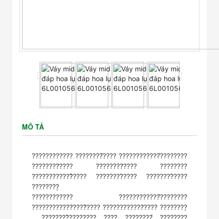
MÔ TẢ
???????????? ????????́???? ????????????́????????
????????̛???? ????????̛???? ????????
????????????̂̀???? ????????̀???? ????????̀????
????????̣
???????????? ????????????́????????
????????????̛????̛̀???? ????????????̛???? ????????̣
, ????????̂???????? ????̣ ????????́ ????????