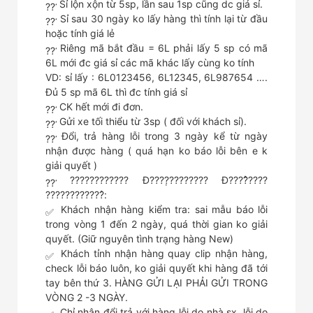
Sỉ lộn xộn từ 5sp, lần sau 1sp cũng dc giá sỉ.
Sỉ sau 30 ngày ko lấy hàng thì tính lại từ đầu
hoặc tính giá lẻ
Riêng mã bắt đầu = 6L phải lấy 5 sp có mã
6L mới đc giá sỉ các mã khác lấy cùng ko tính
VD: sỉ lấy : 6L0123456, 6L12345, 6L987654 ….
Đủ 5 sp mã 6L thì đc tính giá sỉ
CK hết mới đi đơn.
Gửi xe tối thiểu từ 3sp ( đối với khách sỉ).
Đổi, trả hàng lỗi trong 3 ngày kể từ ngày
nhận được hàng ( quá hạn ko báo lỗi bên e k
giải quyết )
???????????? Đ????̣???????? Đ????̂̉????
????????????̉:
Khách nhận hàng kiểm tra: sai mẫu báo lỗi
trong vòng 1 đến 2 ngày, quá thời gian ko giải
quyết. (Giữ nguyên tình trạng hàng New)
Khách tỉnh nhận hàng quay clip nhận hàng,
check lỗi báo luôn, ko giải quyết khi hàng đã tới
tay bên thứ 3. HÀNG GỬI LẠI PHẢI GỬI TRONG
VÒNG 2 -3 NGÀY.
Chỉ nhận đổi trả với hàng lỗi do nhà sx, lỗi do