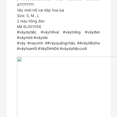
đ????̂????
Váy midi trễ vai đáp hoa lụa
Size: S, M , L
2 màu hồng đen
Mã 6L001056
#váydựtiệc
#váytrễvai
#váytrắng
#váyđen
#váymidi
#váydài
#váy
#vayxinh
#
#váyquảngchâu
#
#váytiểuthư
#váyhoanổi
#VáyĐínhĐá
#váydựtiệccưới